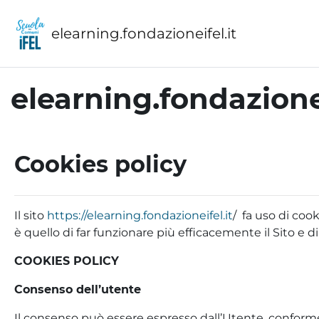
Vai al contenuto principale
elearning.fondazioneifel.it
elearning.fondazionei
Cookies policy
Il sito
https://elearning.fondazioneifel.it
/ fa uso di cook
è quello di far funzionare più efficacemente il Sito e d
COOKIES POLICY
Consenso dell’utente
Il consenso può essere espresso dall’Utente, conform