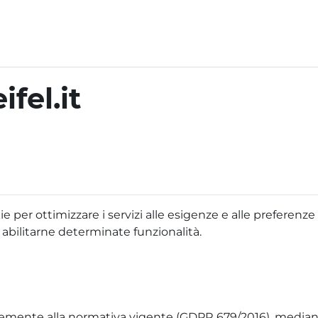
fel.it
ie per ottimizzare i servizi alle esigenze e alle preferenz
i abilitarne determinate funzionalità.
emente alla normativa vigente (GDPR 679/2016), mediante