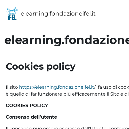
Vai al contenuto principale
elearning.fondazioneifel.it
elearning.fondazionei
Cookies policy
Il sito
https://elearning.fondazioneifel.it
/ fa uso di cook
è quello di far funzionare più efficacemente il Sito e d
COOKIES POLICY
Consenso dell’utente
Il consenso può essere espresso dall’Utente, conform