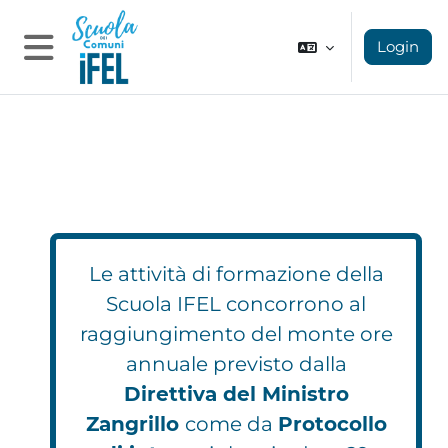
Vai al contenuto principale
Login
Pannello laterale
Le attività di formazione della
Scuola IFEL concorrono al
raggiungimento del monte ore
annuale previsto dalla
Direttiva del Ministro
Zangrillo
come da
Protocollo