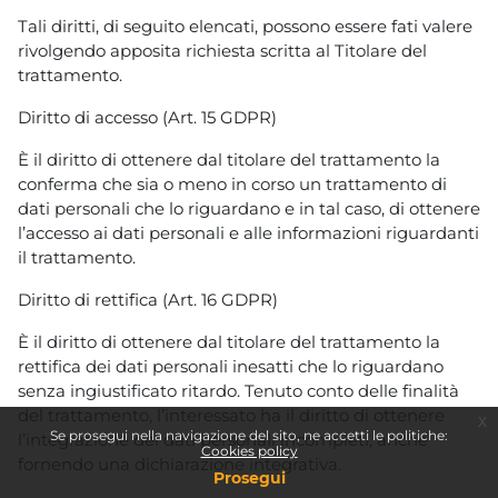
Tali diritti, di seguito elencati, possono essere fati valere
rivolgendo apposita richiesta scritta al Titolare del
trattamento.
Diritto di accesso (Art. 15 GDPR)
È il diritto di ottenere dal titolare del trattamento la
conferma che sia o meno in corso un trattamento di
dati personali che lo riguardano e in tal caso, di ottenere
l’accesso ai dati personali e alle informazioni riguardanti
il trattamento.
Diritto di rettifica (Art. 16 GDPR)
È il diritto di ottenere dal titolare del trattamento la
rettifica dei dati personali inesatti che lo riguardano
senza ingiustificato ritardo. Tenuto conto delle finalità
del trattamento, l’interessato ha il diritto di ottenere
x
Se prosegui nella navigazione del sito, ne accetti le politiche:
l’integrazione dei dati personali incompleti, anche
Cookies policy
fornendo una dichiarazione integrativa.
Prosegui