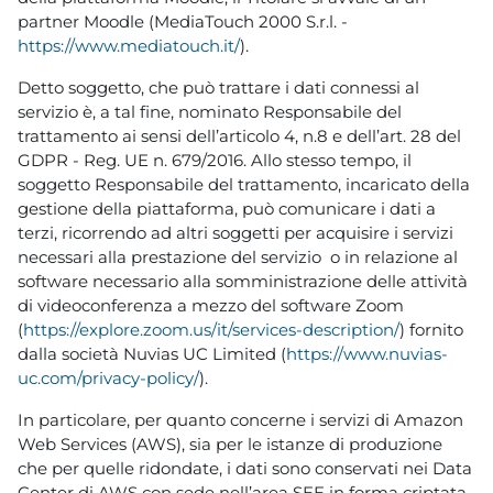
partner Moodle (MediaTouch 2000 S.r.l. -
https://www.mediatouch.it/
).
Detto soggetto, che può trattare i dati connessi al
servizio è, a tal fine, nominato Responsabile del
trattamento ai sensi dell’articolo 4, n.8 e dell’art. 28 del
GDPR - Reg. UE n. 679/2016. Allo stesso tempo, il
soggetto Responsabile del trattamento, incaricato della
gestione della piattaforma, può comunicare i dati a
terzi, ricorrendo ad altri soggetti per acquisire i servizi
necessari alla prestazione del servizio o in relazione al
software necessario alla somministrazione delle attività
di videoconferenza a mezzo del software Zoom
(
https://explore.zoom.us/it/services-description/
) fornito
dalla società Nuvias UC Limited (
https://www.nuvias-
uc.com/privacy-policy/
).
In particolare, per quanto concerne i servizi di Amazon
Web Services (AWS), sia per le istanze di produzione
che per quelle ridondate, i dati sono conservati nei Data
Center di AWS con sede nell’area SEE in forma criptata,