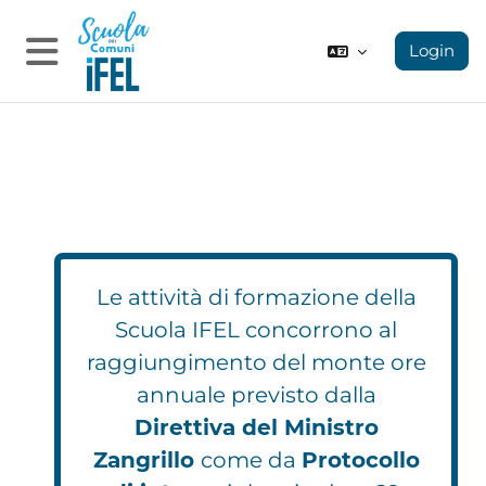
Vai al contenuto principale
Login
Pannello laterale
Le attività di formazione della
Scuola IFEL concorrono al
raggiungimento del monte ore
annuale previsto dalla
Direttiva del Ministro
Zangrillo
come da
Protocollo