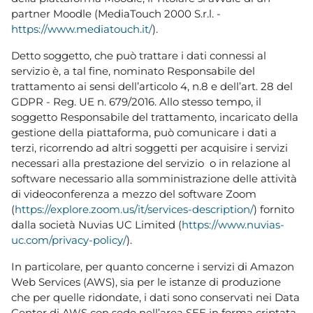
partner Moodle (MediaTouch 2000 S.r.l. -
https://www.mediatouch.it/
).
Detto soggetto, che può trattare i dati connessi al
servizio è, a tal fine, nominato Responsabile del
trattamento ai sensi dell’articolo 4, n.8 e dell’art. 28 del
GDPR - Reg. UE n. 679/2016. Allo stesso tempo, il
soggetto Responsabile del trattamento, incaricato della
gestione della piattaforma, può comunicare i dati a
terzi, ricorrendo ad altri soggetti per acquisire i servizi
necessari alla prestazione del servizio o in relazione al
software necessario alla somministrazione delle attività
di videoconferenza a mezzo del software Zoom
(
https://explore.zoom.us/it/services-description/
) fornito
dalla società Nuvias UC Limited (
https://www.nuvias-
uc.com/privacy-policy/
).
In particolare, per quanto concerne i servizi di Amazon
Web Services (AWS), sia per le istanze di produzione
che per quelle ridondate, i dati sono conservati nei Data
Center di AWS con sede nell’area SEE in forma criptata,