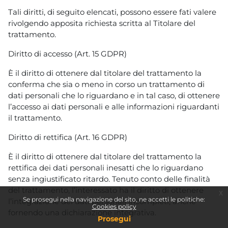
Tali diritti, di seguito elencati, possono essere fati valere
rivolgendo apposita richiesta scritta al Titolare del
trattamento.
Diritto di accesso (Art. 15 GDPR)
È il diritto di ottenere dal titolare del trattamento la
conferma che sia o meno in corso un trattamento di
dati personali che lo riguardano e in tal caso, di ottenere
l’accesso ai dati personali e alle informazioni riguardanti
il trattamento.
Diritto di rettifica (Art. 16 GDPR)
È il diritto di ottenere dal titolare del trattamento la
rettifica dei dati personali inesatti che lo riguardano
senza ingiustificato ritardo. Tenuto conto delle finalità
del trattamento, l’interessato ha il diritto di ottenere
x
Se prosegui nella navigazione del sito, ne accetti le politiche:
l’integrazione dei dati personali incompleti, anche
Cookies policy
fornendo una dichiarazione integrativa.
Prosegui