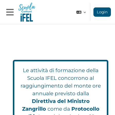
Vai al contenuto principale
Login
Pannello laterale
Le attività di formazione della
Scuola IFEL concorrono al
raggiungimento del monte ore
annuale previsto dalla
Direttiva del Ministro
Zangrillo
come da
Protocollo