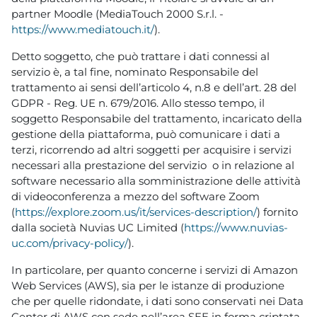
partner Moodle (MediaTouch 2000 S.r.l. -
https://www.mediatouch.it/
).
Detto soggetto, che può trattare i dati connessi al
servizio è, a tal fine, nominato Responsabile del
trattamento ai sensi dell’articolo 4, n.8 e dell’art. 28 del
GDPR - Reg. UE n. 679/2016. Allo stesso tempo, il
soggetto Responsabile del trattamento, incaricato della
gestione della piattaforma, può comunicare i dati a
terzi, ricorrendo ad altri soggetti per acquisire i servizi
necessari alla prestazione del servizio o in relazione al
software necessario alla somministrazione delle attività
di videoconferenza a mezzo del software Zoom
(
https://explore.zoom.us/it/services-description/
) fornito
dalla società Nuvias UC Limited (
https://www.nuvias-
uc.com/privacy-policy/
).
In particolare, per quanto concerne i servizi di Amazon
Web Services (AWS), sia per le istanze di produzione
che per quelle ridondate, i dati sono conservati nei Data
Center di AWS con sede nell’area SEE in forma criptata,