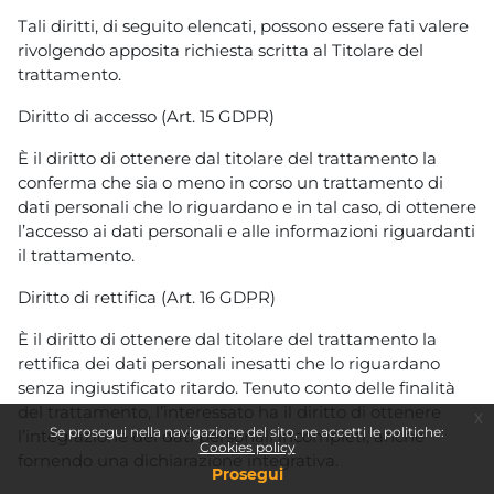
Tali diritti, di seguito elencati, possono essere fati valere
rivolgendo apposita richiesta scritta al Titolare del
trattamento.
Diritto di accesso (Art. 15 GDPR)
È il diritto di ottenere dal titolare del trattamento la
conferma che sia o meno in corso un trattamento di
dati personali che lo riguardano e in tal caso, di ottenere
l’accesso ai dati personali e alle informazioni riguardanti
il trattamento.
Diritto di rettifica (Art. 16 GDPR)
È il diritto di ottenere dal titolare del trattamento la
rettifica dei dati personali inesatti che lo riguardano
senza ingiustificato ritardo. Tenuto conto delle finalità
del trattamento, l’interessato ha il diritto di ottenere
x
Se prosegui nella navigazione del sito, ne accetti le politiche:
l’integrazione dei dati personali incompleti, anche
Cookies policy
fornendo una dichiarazione integrativa.
Prosegui