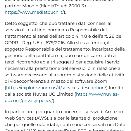
partner Moodle (MediaTouch 2000 S.r.l. -
https://www.mediatouch.it/
).
Detto soggetto, che può trattare i dati connessi al
servizio è, a tal fine, nominato Responsabile del
trattamento ai sensi dell’articolo 4, n.8 e dell’art. 28 del
GDPR - Reg. UE n. 679/2016. Allo stesso tempo, il
soggetto Responsabile del trattamento, incaricato della
gestione della piattaforma, può comunicare i dati a
terzi, ricorrendo ad altri soggetti per acquisire i servizi
necessari alla prestazione del servizio o in relazione al
software necessario alla somministrazione delle attività
di videoconferenza a mezzo del software Zoom
(
https://explore.zoom.us/it/services-description/
) fornito
dalla società Nuvias UC Limited (
https://www.nuvias-
uc.com/privacy-policy/
).
In particolare, per quanto concerne i servizi di Amazon
Web Services (AWS), sia per le istanze di produzione
che per quelle ridondate, i dati sono conservati nei Data
Center di AWS con sede nell’area SEE in forma criptata,