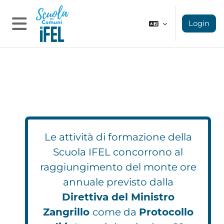
Vai al contenuto principale
Login
Pannello laterale
Le attività di formazione della
Scuola IFEL concorrono al
raggiungimento del monte ore
annuale previsto dalla
Direttiva del Ministro
Zangrillo
come da
Protocollo