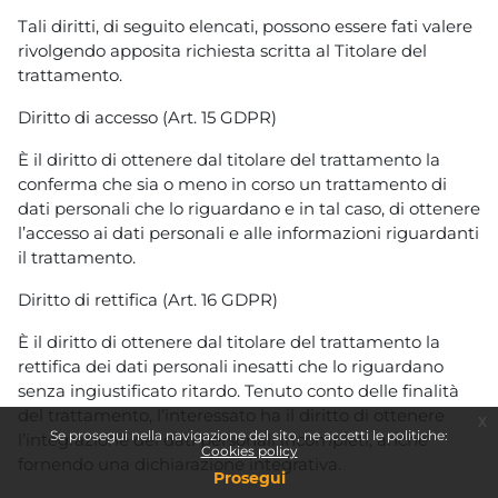
Tali diritti, di seguito elencati, possono essere fati valere
rivolgendo apposita richiesta scritta al Titolare del
trattamento.
Diritto di accesso (Art. 15 GDPR)
È il diritto di ottenere dal titolare del trattamento la
conferma che sia o meno in corso un trattamento di
dati personali che lo riguardano e in tal caso, di ottenere
l’accesso ai dati personali e alle informazioni riguardanti
il trattamento.
Diritto di rettifica (Art. 16 GDPR)
È il diritto di ottenere dal titolare del trattamento la
rettifica dei dati personali inesatti che lo riguardano
senza ingiustificato ritardo. Tenuto conto delle finalità
del trattamento, l’interessato ha il diritto di ottenere
x
Se prosegui nella navigazione del sito, ne accetti le politiche:
l’integrazione dei dati personali incompleti, anche
Cookies policy
fornendo una dichiarazione integrativa.
Prosegui