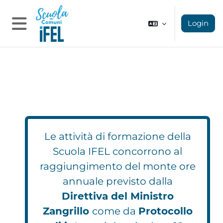
Vai al contenuto principale
Login
Pannello laterale
Le attività di formazione della
Scuola IFEL concorrono al
raggiungimento del monte ore
annuale previsto dalla
Direttiva del Ministro
Zangrillo
come da
Protocollo