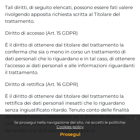
Tali diritti, di seguito elencati, possono essere fati valere
rivolgendo apposita richiesta scritta al Titolare del
trattamento.
Diritto di accesso (Art. 15 GDPR)
È il diritto di ottenere dal titolare del trattamento la
conferma che sia o meno in corso un trattamento di
dati personali che lo riguardano e in tal caso, di ottenere
l’accesso ai dati personali e alle informazioni riguardanti
il trattamento.
Diritto di rettifica (Art. 16 GDPR)
È il diritto di ottenere dal titolare del trattamento la
rettifica dei dati personali inesatti che lo riguardano
senza ingiustificato ritardo. Tenuto conto delle finalità
del trattamento, l’interessato ha il diritto di ottenere
x
Se prosegui nella navigazione del sito, ne accetti le politiche:
l’integrazione dei dati personali incompleti, anche
Cookies policy
fornendo una dichiarazione integrativa.
Prosegui