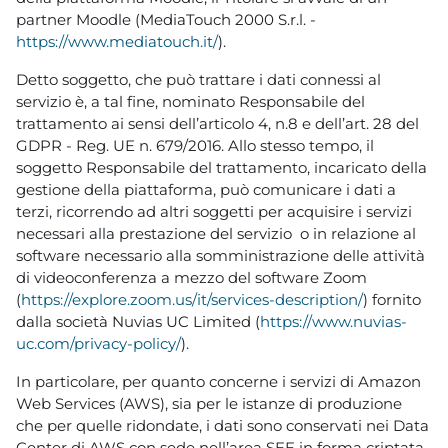
partner Moodle (MediaTouch 2000 S.r.l. -
https://www.mediatouch.it/
).
Detto soggetto, che può trattare i dati connessi al
servizio è, a tal fine, nominato Responsabile del
trattamento ai sensi dell’articolo 4, n.8 e dell’art. 28 del
GDPR - Reg. UE n. 679/2016. Allo stesso tempo, il
soggetto Responsabile del trattamento, incaricato della
gestione della piattaforma, può comunicare i dati a
terzi, ricorrendo ad altri soggetti per acquisire i servizi
necessari alla prestazione del servizio o in relazione al
software necessario alla somministrazione delle attività
di videoconferenza a mezzo del software Zoom
(
https://explore.zoom.us/it/services-description/
) fornito
dalla società Nuvias UC Limited (
https://www.nuvias-
uc.com/privacy-policy/
).
In particolare, per quanto concerne i servizi di Amazon
Web Services (AWS), sia per le istanze di produzione
che per quelle ridondate, i dati sono conservati nei Data
Center di AWS con sede nell’area SEE in forma criptata,