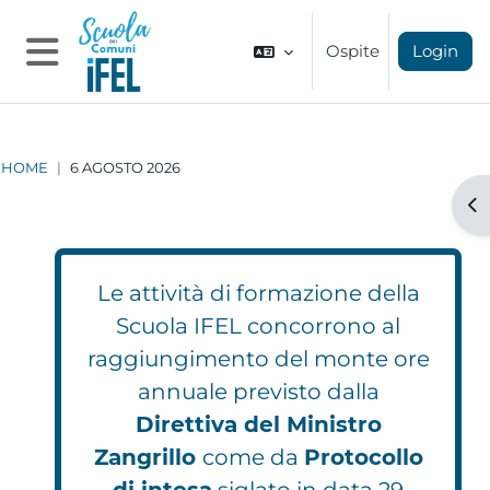
Vai al contenuto principale
Ospite
Login
Pannello laterale
HOME
6 AGOSTO 2026
Apr
Le attività di formazione della
Scuola IFEL concorrono al
raggiungimento del monte ore
annuale previsto dalla
Direttiva del Ministro
Zangrillo
come da
Protocollo
di intesa
siglato in data 29