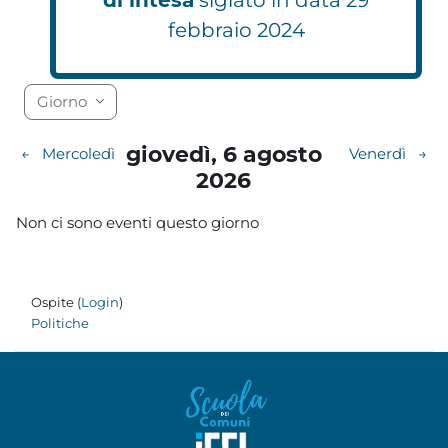
febbraio 2024
Blocchi
Blocchi
Blocchi
Blocchi
Blocchi
Blocchi
Blocchi
Blocchi
Blocchi
Blocchi
Blocchi
Blocchi
Blocchi
Blocchi
Blocchi
Blocchi
Blocchi
Blocchi
Giorno
giovedì, 6 agosto
←
Mercoledì
Venerdì
→
2026
Non ci sono eventi questo giorno
Ospite (
Login
)
Politiche