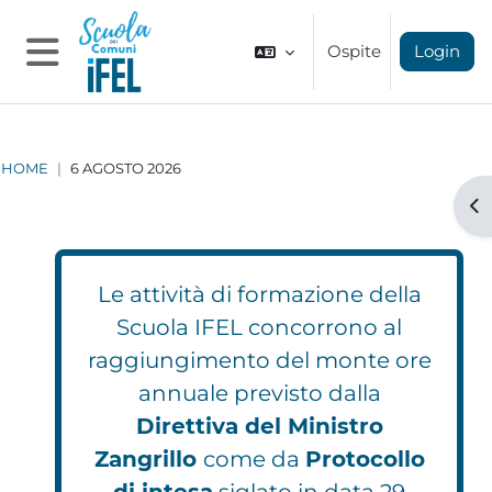
Vai al contenuto principale
Ospite
Login
Pannello laterale
HOME
6 AGOSTO 2026
Apr
Le attività di formazione della
Scuola IFEL concorrono al
raggiungimento del monte ore
annuale previsto dalla
Direttiva del Ministro
Zangrillo
come da
Protocollo
di intesa
siglato in data 29