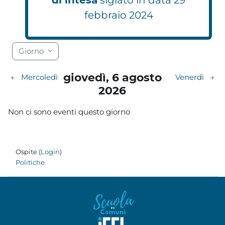
febbraio 2024
Blocchi
Blocchi
Blocchi
Blocchi
Blocchi
Blocchi
Blocchi
Blocchi
Blocchi
Blocchi
Blocchi
Blocchi
Blocchi
Blocchi
Blocchi
Blocchi
Blocchi
Blocchi
Giorno
giovedì, 6 agosto
←
Mercoledì
Venerdì
→
2026
Non ci sono eventi questo giorno
Ospite (
Login
)
Politiche