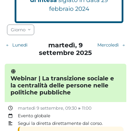
febbraio 2024
Blocchi
Blocchi
Blocchi
Blocchi
Blocchi
Blocchi
Blocchi
Blocchi
Blocchi
Blocchi
Blocchi
Blocchi
Blocchi
Blocchi
Blocchi
Blocchi
Blocchi
Blocchi
Giorno
martedì, 9
←
Lunedi
Mercoledì
→
settembre 2025
Webinar | La transizione sociale e
la centralità delle persone nelle
politiche pubbliche
martedì 9 settembre
, 09:30
»
11:00
Evento globale
Segui la diretta direttamente dal corso.