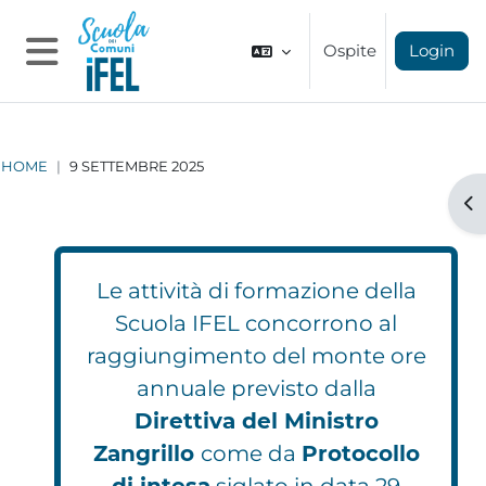
Vai al contenuto principale
Ospite
Login
Pannello laterale
HOME
9 SETTEMBRE 2025
Apr
Le attività di formazione della
Scuola IFEL concorrono al
raggiungimento del monte ore
annuale previsto dalla
Direttiva del Ministro
Zangrillo
come da
Protocollo
di intesa
siglato in data 29