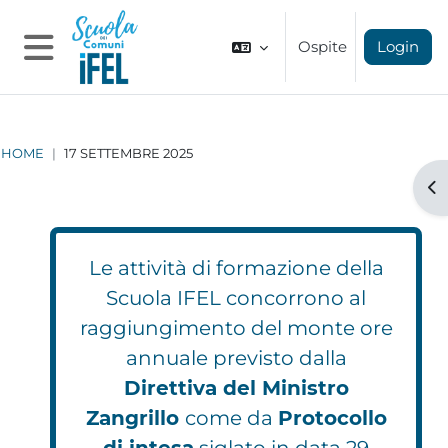
Vai al contenuto principale
Ospite
Login
Pannello laterale
HOME
17 SETTEMBRE 2025
Apr
Le attività di formazione della
Scuola IFEL concorrono al
raggiungimento del monte ore
annuale previsto dalla
Direttiva del Ministro
Zangrillo
come da
Protocollo
di intesa
siglato in data 29