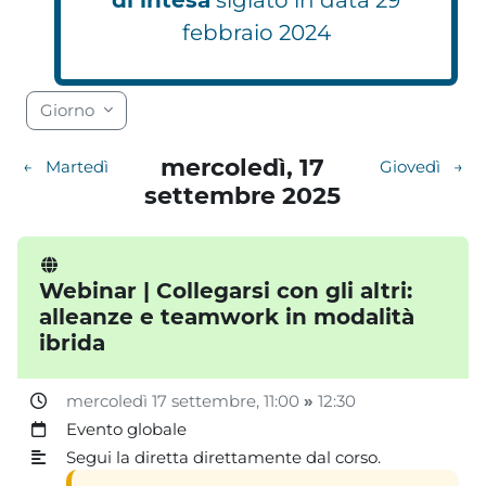
febbraio 2024
Blocchi
Blocchi
Blocchi
Blocchi
Blocchi
Blocchi
Blocchi
Blocchi
Blocchi
Blocchi
Blocchi
Blocchi
Blocchi
Blocchi
Blocchi
Blocchi
Blocchi
Blocchi
Giorno
mercoledì, 17
←
Martedì
Giovedì
→
settembre 2025
Webinar | Collegarsi con gli altri:
alleanze e teamwork in modalità
ibrida
mercoledì 17 settembre
, 11:00
»
12:30
Evento globale
Segui la diretta direttamente dal corso.