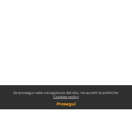
Se prosegui nella navigazione del sito, ne accetti le politiche:
Cookies policy
Prosegui