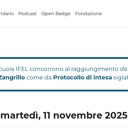
ndario
Podcast
Open Badge
Fondazione
 Scuola IFEL concorrono al raggiungimento de
Zangrillo
come da
Protocollo di intesa
sigla
hi
hi
Blocchi
Blocchi
Blocchi
martedì, 11 novembre 2025