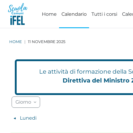
Vai al contenuto principale
Home
Calendario
Tutti i corsi
Cale
HOME
11 NOVEMBRE 2025
Le attività di formazione della
Direttiva del Ministro 
Blocchi
Blocchi
Blocchi
Blocchi
Blocchi
Blocchi
Blocchi
Blocchi
Blocchi
Blocchi
Blocchi
Blocchi
Blocc
Blocc
Giorno
◀︎
Lunedi