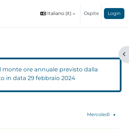
Italiano ‎(it)‎
Ospite
Login
Ap
l monte ore annuale previsto dalla
to in data 29 febbraio 2024
Blocchi
Mercoledì
▶︎