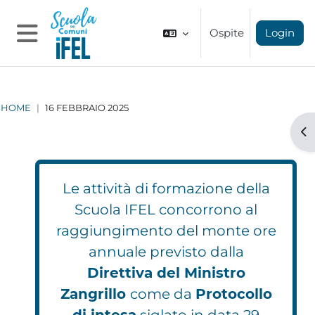
Vai al contenuto principale
Ospite
Login
Pannello laterale
HOME
16 FEBBRAIO 2025
Apr
Le attività di formazione della
Scuola IFEL concorrono al
raggiungimento del monte ore
annuale previsto dalla
Direttiva del Ministro
Zangrillo
come da
Protocollo
di intesa
siglato in data 29