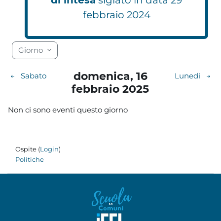
febbraio 2024
Blocchi
Blocchi
Blocchi
Blocchi
Blocchi
Blocchi
Blocchi
Blocchi
Blocchi
Blocchi
Blocchi
Blocchi
Blocchi
Blocchi
Blocchi
Blocchi
Blocchi
Blocchi
Giorno
domenica, 16
←
Sabato
Lunedi
→
febbraio 2025
Non ci sono eventi questo giorno
Ospite (
Login
)
Politiche