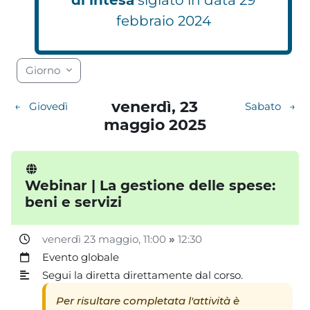
febbraio 2024
Blocchi
Blocchi
Blocchi
Blocchi
Blocchi
Blocchi
Blocchi
Blocchi
Blocchi
Blocchi
Blocchi
Blocchi
Blocchi
Blocchi
Blocchi
Blocchi
Blocchi
Blocchi
Giorno
venerdì, 23
←
Giovedì
Sabato
→
maggio 2025
Webinar | La gestione delle spese:
beni e servizi
venerdì 23 maggio
, 11:00
»
12:30
Evento globale
Segui la diretta direttamente dal corso.
Per risultare completata l'attività è