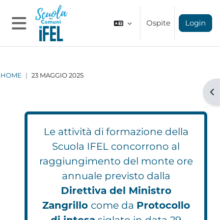
Vai al contenuto principale
Ospite
Login
Pannello laterale
HOME
23 MAGGIO 2025
Apr
Le attività di formazione della
Scuola IFEL concorrono al
raggiungimento del monte ore
annuale previsto dalla
Direttiva del Ministro
Zangrillo
come da
Protocollo
di intesa
siglato in data 29