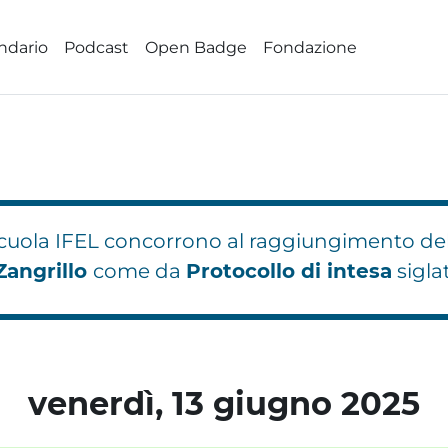
ndario
Podcast
Open Badge
Fondazione
 Scuola IFEL concorrono al raggiungimento de
Zangrillo
come da
Protocollo di intesa
sigla
hi
hi
Blocchi
Blocchi
Blocchi
venerdì, 13 giugno 2025