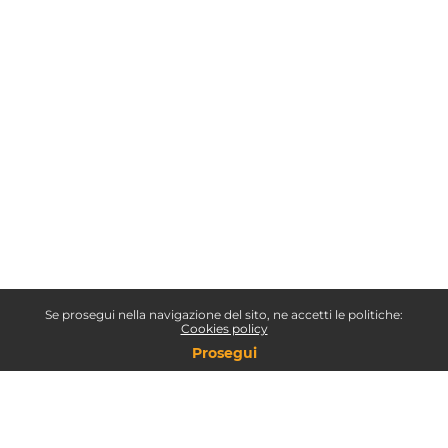
Se prosegui nella navigazione del sito, ne accetti le politiche:
Cookies policy
Prosegui