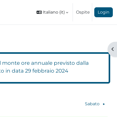
Italiano ‎(it)‎
Ospite
Login
Ap
l monte ore annuale previsto dalla
to in data 29 febbraio 2024
Blocchi
Sabato
▶︎