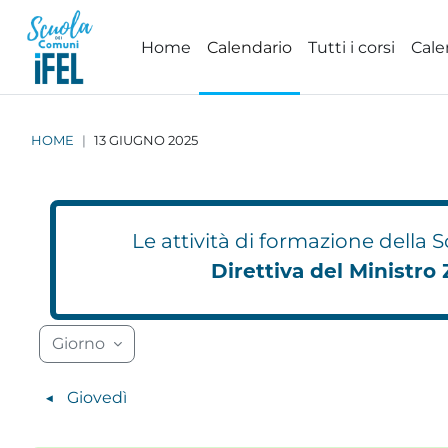
Vai al contenuto principale
Home
Calendario
Tutti i corsi
Cale
HOME
13 GIUGNO 2025
Le attività di formazione della
Direttiva del Ministro 
Blocchi
Blocchi
Blocchi
Blocchi
Blocchi
Blocchi
Blocchi
Blocchi
Blocchi
Blocchi
Blocchi
Blocchi
Blocc
Blocc
Giorno
◀︎
Giovedì