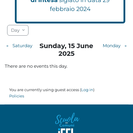
febbraio 2024
Blocks
Blocks
Blocks
Blocks
Blocks
Blocks
Blocks
Blocks
Blocks
Blocks
Blocks
Blocks
Blocks
Blocks
Blocks
Blocks
Blocks
Blocks
Day
Sunday, 15 June
←
Saturday
Monday
→
2025
There are no events this day.
You are currently using guest access (
Log in
)
Policies