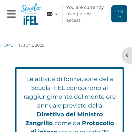
Skip to main content
You are currently
Log
using guest
in
access
Side panel
HOME
15 JUNE 2025
Op
Le attività di formazione della
Scuola IFEL concorrono al
raggiungimento del monte ore
annuale previsto dalla
Direttiva del Ministro
Zangrillo
come da
Protocollo
di intesa
siglato in data 29