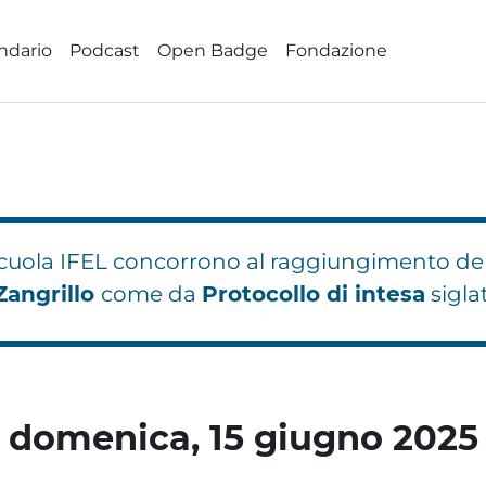
ndario
Podcast
Open Badge
Fondazione
 Scuola IFEL concorrono al raggiungimento de
Zangrillo
come da
Protocollo di intesa
sigla
hi 8
hi 13
Blocchi 5
Blocchi 9
Blocchi 14
domenica, 15 giugno 2025