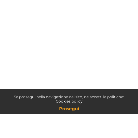
Se prosegui nella navigazione del sito, ne accetti le politiche:
Cookies policy
Prosegui