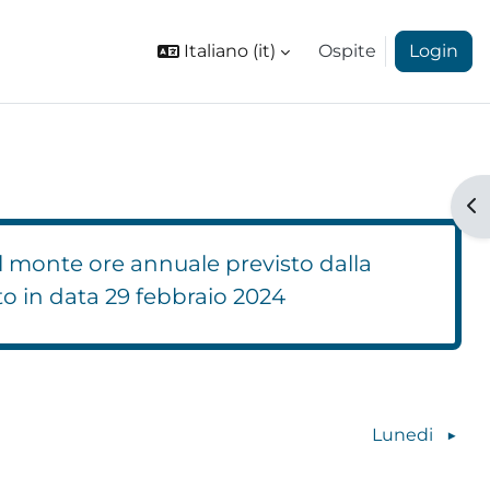
Italiano ‎(it)‎
Ospite
Login
Ap
l monte ore annuale previsto dalla
to in data 29 febbraio 2024
Blocchi 10
Lunedi
▶︎