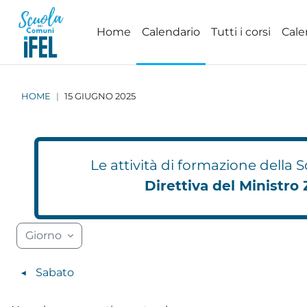
Vai al contenuto principale
Home
Calendario
Tutti i corsi
Cale
HOME
15 GIUGNO 2025
Le attività di formazione della
Direttiva del Ministro 
Calendario
Blocchi 1
Blocchi 2
Blocchi 3
Blocchi 4
Blocchi 6
Blocchi 7
Blocchi 11
Blocchi 12
Blocchi 15
Blocchi 16
Blocchi 17
Blocchi 18
Blocc
Blocc
Giorno
◀︎
Sabato