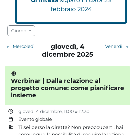
febbraio 2024
Blocchi
Blocchi
Blocchi
Blocchi
Blocchi
Blocchi
Blocchi
Blocchi
Blocchi
Blocchi
Blocchi
Blocchi
Blocchi
Blocchi
Blocchi
Blocchi
Blocchi
Blocchi
Giorno
giovedì, 4
←
Mercoledì
Venerdì
→
dicembre 2025
Werbinar | Dalla relazione al
progetto comune: come pianificare
insieme
giovedì 4 dicembre
, 11:00
»
12:30
Evento globale
Ti sei perso la diretta? Non preoccuparti, hai
comunque la possibilità di seguire la lezione