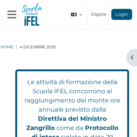
Vai al contenuto principale
Ospite
Login
Pannello laterale
HOME
4 DICEMBRE 2025
Apr
Le attività di formazione della
Scuola IFEL concorrono al
raggiungimento del monte ore
annuale previsto dalla
Direttiva del Ministro
Zangrillo
come da
Protocollo
di intesa
siglato in data 29