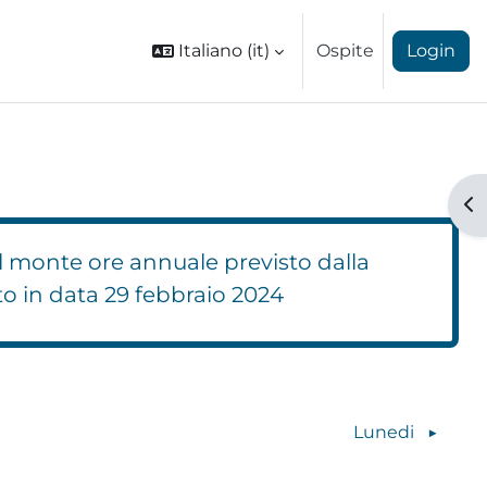
Italiano ‎(it)‎
Ospite
Login
Ap
l monte ore annuale previsto dalla
to in data 29 febbraio 2024
Blocchi
Lunedi
▶︎