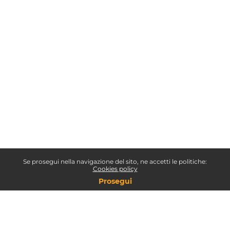
Se prosegui nella navigazione del sito, ne accetti le politiche:
Cookies policy
Prosegui