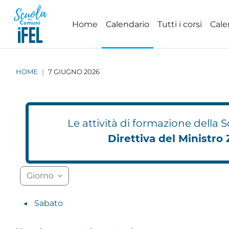
Vai al contenuto principale
Home
Calendario
Tutti i corsi
Cale
HOME
7 GIUGNO 2026
Le attività di formazione della
Direttiva del Ministro 
Blocchi
Blocchi
Blocchi
Blocchi
Blocchi
Blocchi
Blocchi
Blocchi
Blocchi
Blocchi
Blocchi
Blocchi
Blocc
Blocc
Giorno
◀︎
Sabato