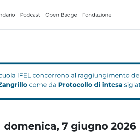
ndario
Podcast
Open Badge
Fondazione
 Scuola IFEL concorrono al raggiungimento de
Zangrillo
come da
Protocollo di intesa
sigla
hi
hi
Blocchi
Blocchi
Blocchi
domenica, 7 giugno 2026