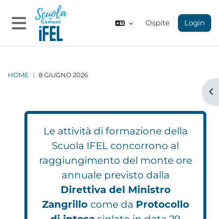
Vai al contenuto principale
Ospite
Login
Pannello laterale
HOME
8 GIUGNO 2026
Apr
Le attività di formazione della
Scuola IFEL concorrono al
raggiungimento del monte ore
annuale previsto dalla
Direttiva del Ministro
Zangrillo
come da
Protocollo
di intesa
siglato in data 29