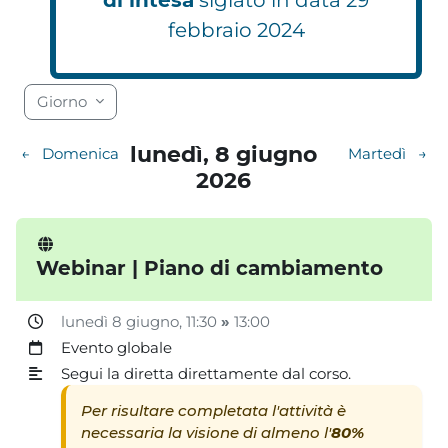
febbraio 2024
Calendario
Blocchi 1
Blocchi 2
Blocchi 3
Blocchi 4
Blocchi 5
Blocchi 6
Blocchi 7
Blocchi 8
Blocchi 9
Blocchi 10
Blocchi 11
Blocchi 12
Blocchi 13
Blocchi 14
Blocchi 15
Blocchi 16
Blocchi 17
Blocchi 18
Giorno
lunedì, 8 giugno
←
Domenica
Martedì
→
2026
Webinar | Piano di cambiamento
lunedì 8 giugno
, 11:30
»
13:00
Evento globale
Segui la diretta direttamente dal corso.
Per risultare completata l'attività è
necessaria la visione di almeno l'
80%