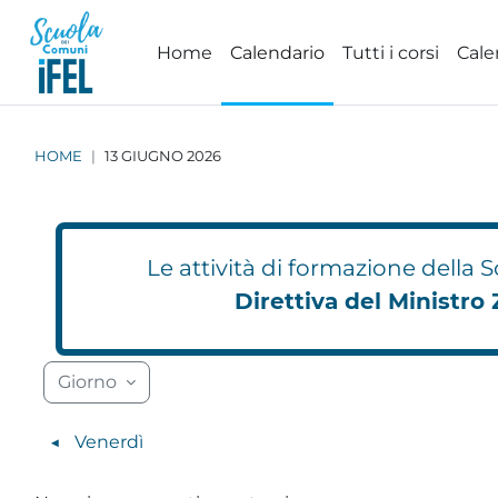
Vai al contenuto principale
Home
Calendario
Tutti i corsi
Cale
HOME
13 GIUGNO 2026
Le attività di formazione della
Direttiva del Ministro 
Blocchi
Blocchi
Blocchi
Blocchi
Blocchi
Blocchi
Blocchi
Blocchi
Blocchi
Blocchi
Blocchi
Blocchi
Blocc
Blocc
Giorno
◀︎
Venerdì