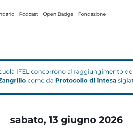
ndario
Podcast
Open Badge
Fondazione
 Scuola IFEL concorrono al raggiungimento de
Zangrillo
come da
Protocollo di intesa
sigla
hi
hi
Blocchi
Blocchi
Blocchi
sabato, 13 giugno 2026