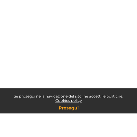
Se prosegui nella navigazione del sito, ne accetti le politiche:
Cookies policy
Prosegui