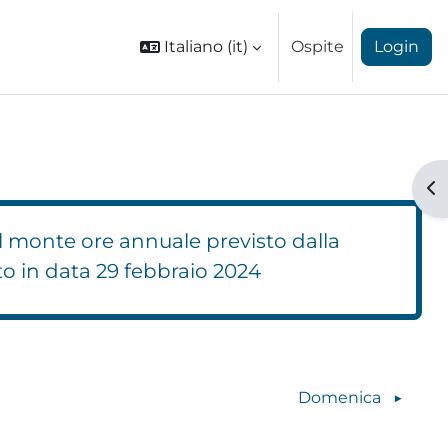
Italiano ‎(it)‎
Ospite
Login
Ap
l monte ore annuale previsto dalla
to in data 29 febbraio 2024
Blocchi
Domenica
▶︎