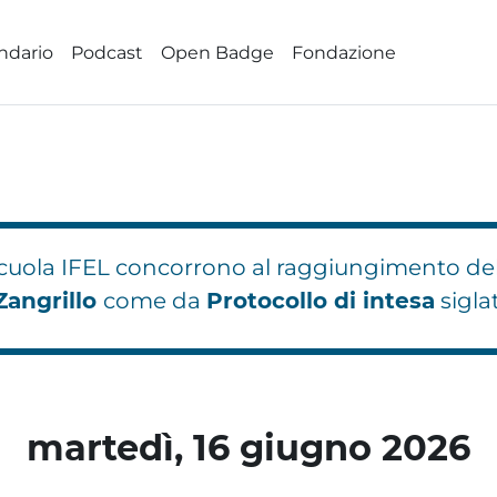
ndario
Podcast
Open Badge
Fondazione
 Scuola IFEL concorrono al raggiungimento de
Zangrillo
come da
Protocollo di intesa
sigla
hi
hi
Blocchi
Blocchi
Blocchi
martedì, 16 giugno 2026