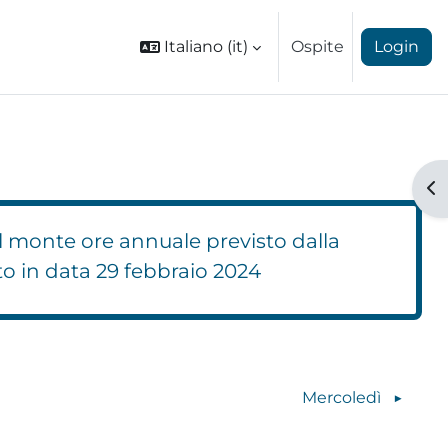
Italiano ‎(it)‎
Ospite
Login
Ap
l monte ore annuale previsto dalla
to in data 29 febbraio 2024
Blocchi
Mercoledì
▶︎