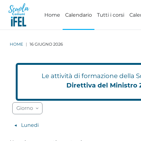
Vai al contenuto principale
Home
Calendario
Tutti i corsi
Cale
HOME
16 GIUGNO 2026
Le attività di formazione della
Direttiva del Ministro 
Blocchi
Blocchi
Blocchi
Blocchi
Blocchi
Blocchi
Blocchi
Blocchi
Blocchi
Blocchi
Blocchi
Blocchi
Blocc
Blocc
Giorno
◀︎
Lunedi