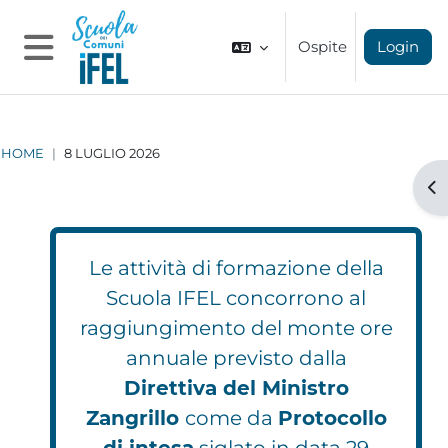
Vai al contenuto principale
Ospite
Login
Pannello laterale
HOME
8 LUGLIO 2026
Apr
Le attività di formazione della
Scuola IFEL concorrono al
raggiungimento del monte ore
annuale previsto dalla
Direttiva del Ministro
Zangrillo
come da
Protocollo
di intesa
siglato in data 29