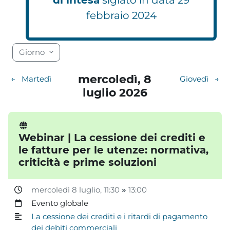
febbraio 2024
Blocchi
Blocchi
Blocchi
Blocchi
Blocchi
Blocchi
Blocchi
Blocchi
Blocchi
Blocchi
Blocchi
Blocchi
Blocchi
Blocchi
Blocchi
Blocchi
Blocchi
Blocchi
Giorno
mercoledì, 8
←
Martedì
Giovedì
→
luglio 2026
Webinar | La cessione dei crediti e
le fatture per le utenze: normativa,
criticità e prime soluzioni
mercoledì 8 luglio
, 11:30
»
13:00
Evento globale
La cessione dei crediti e i ritardi di pagamento
dei debiti commerciali