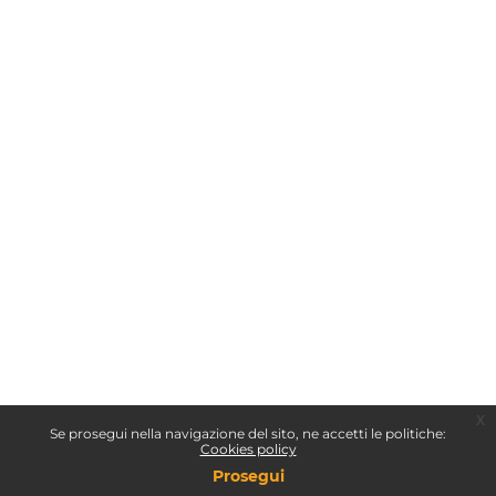
x
Se prosegui nella navigazione del sito, ne accetti le politiche:
Cookies policy
Prosegui