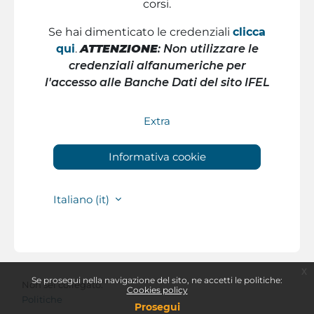
corsi.
Se hai dimenticato le credenziali
clicca
qu
i
.
ATTENZIONE
: Non utilizzare le
credenziali alfanumeriche per
l'accesso alle Banche Dati del sito IFEL
Extra
Informativa cookie
Italiano ‎(it)‎
x
Se prosegui nella navigazione del sito, ne accetti le politiche:
Non sei collegato.
Cookies policy
Politiche
Prosegui