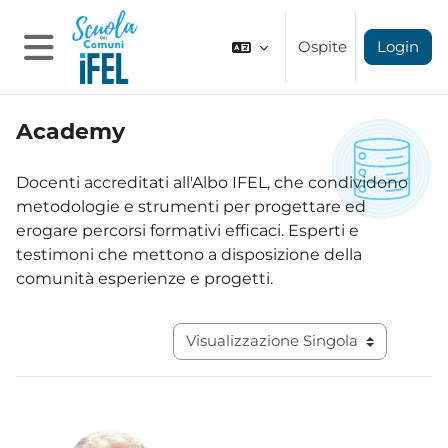
Vai al contenuto principale
Ospite
Login
Pannello laterale
Academy
Aggregazione dei criteri
Docenti accreditati all'Albo IFEL, che condividono
metodologie e strumenti per progettare ed
erogare percorsi formativi efficaci. Esperti e
testimoni che mettono a disposizione della
comunità esperienze e progetti.
Navigazione terziaria modalità visual