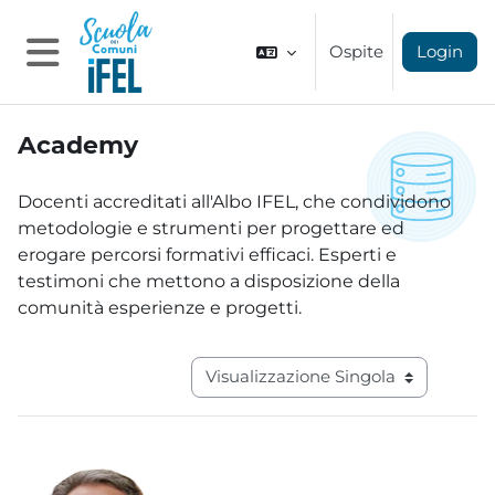
Vai al contenuto principale
Ospite
Login
Pannello laterale
Academy
Aggregazione dei criteri
Docenti accreditati all'Albo IFEL, che condividono
metodologie e strumenti per progettare ed
erogare percorsi formativi efficaci. Esperti e
testimoni che mettono a disposizione della
comunità esperienze e progetti.
Navigazione terziaria modalità visual