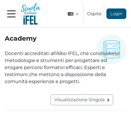
Vai al contenuto principale
Ospite
Login
Pannello laterale
Academy
Aggregazione dei criteri
Docenti accreditati all'Albo IFEL, che condividono
metodologie e strumenti per progettare ed
erogare percorsi formativi efficaci. Esperti e
testimoni che mettono a disposizione della
comunità esperienze e progetti.
Navigazione terziaria modalità visual