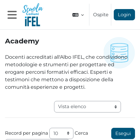
Vai al contenuto principale
Ospite
Login
Pannello laterale
Academy
Aggregazione dei criteri
Docenti accreditati all'Albo IFEL, che condividono
metodologie e strumenti per progettare ed
erogare percorsi formativi efficaci. Esperti e
testimoni che mettono a disposizione della
comunità esperienze e progetti.
Navigazione terziaria modalità visual
Record per pagina
Cerca