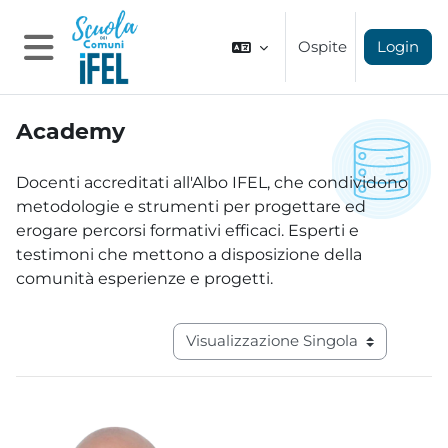
Vai al contenuto principale
Ospite
Login
Pannello laterale
Academy
Aggregazione dei criteri
Docenti accreditati all'Albo IFEL, che condividono
metodologie e strumenti per progettare ed
erogare percorsi formativi efficaci. Esperti e
testimoni che mettono a disposizione della
comunità esperienze e progetti.
Navigazione terziaria modalità visual