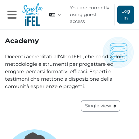
Skip to main content
You are currently
Log
using guest
in
access
Side panel
Academy
Completion requirements
Docenti accreditati all'Albo IFEL, che condividono
metodologie e strumenti per progettare ed
erogare percorsi formativi efficaci. Esperti e
testimoni che mettono a disposizione della
comunità esperienze e progetti.
View mode tertiary navig