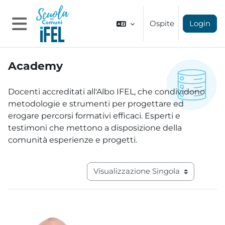
Vai al contenuto principale
Ospite
Login
Pannello laterale
Academy
Aggregazione dei criteri
Docenti accreditati all'Albo IFEL, che condividono
metodologie e strumenti per progettare ed
erogare percorsi formativi efficaci. Esperti e
testimoni che mettono a disposizione della
comunità esperienze e progetti.
Navigazione terziaria modalità visual