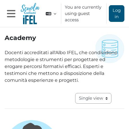
Skip to main content
You are currently
Log
using guest
in
access
Side panel
Academy
Completion requirements
Docenti accreditati all'Albo IFEL, che condividono
metodologie e strumenti per progettare ed
erogare percorsi formativi efficaci. Esperti e
testimoni che mettono a disposizione della
comunità esperienze e progetti.
View mode tertiary navig