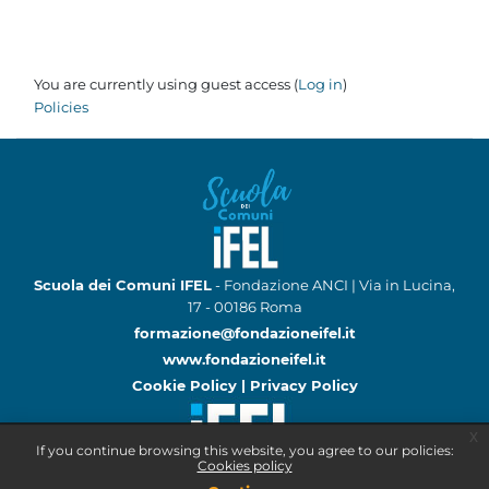
You are currently using guest access (
Log in
)
Policies
Scuola dei Comuni IFEL
- Fondazione ANCI | Via in Lucina,
17 - 00186 Roma
formazione@fondazioneifel.it
www.fondazioneifel.it
Cookie Policy
|
Privacy Policy
x
If you continue browsing this website, you agree to our policies:
Cookies policy