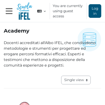
Skip to main content
You are currently
Log
using guest
in
access
Side panel
Academy
Completion requirements
Docenti accreditati all'Albo IFEL, che condividono
metodologie e strumenti per progettare ed
erogare percorsi formativi efficaci. Esperti e
testimoni che mettono a disposizione della
comunità esperienze e progetti.
View mode tertiary navig