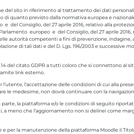
del sito in riferimento al trattamento dei dati personali de
etto di quanto previsto dalla normativa europea e nazionale
el Consiglio, del 27 aprile 2016, relativo alla protezio
 Parlamento europeo e del Consiglio, del 27 aprile 2016, r
delle autorità competenti a fini di prevenzione, indagin
olazione di tali dati e del D. Lgs. 196/2003 e successive m
e 14 del citato GDPR a tutti coloro che si connettono al sit
ramite link esterno.
r l’utente, l’accettazione delle condizioni di cui alla pres
tare le medesime, non dovrà continuare con la navigazion
o o in parte, la piattaforma e/o le condizioni di seguito ripo
ti, a meno che l’aggiornamento non si delinei come margi
one e per la manutenzione della piattaforma Moodle il Tit