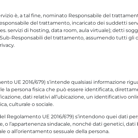
vizio è, a tal fine, nominato Responsabile del trattamento a
esponsabile del trattamento, incaricato dei suddetti servi
es. servizi di hosting, data room, aula virtuale); detti so
ub-Responsabili del trattamento, assumendo tutti gli obb
rivacy.
ento UE 2016/679) s’intende qualsiasi informazione rigua
abile la persona fisica che può essere identificata, dirett
zione, dati relativi all’ubicazione, un identificativo onli
ca, culturale o sociale.
1 del Regolamento UE 2016/679) s’intendono quei dati person
iche, o l’appartenenza sindacale, nonché dati genetici, dat
ssuale o all’orientamento sessuale della persona.