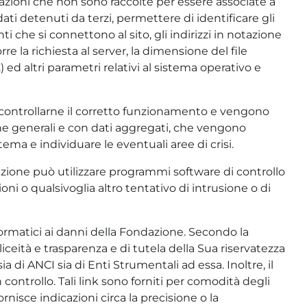
rmazioni che non sono raccolte per essere associate a
ati detenuti da terzi, permettere di identificare gli
ti che si connettono al sito, gli indirizzi in notazione
rre la richiesta al server, la dimensione del file
) ed altri parametri relativi al sistema operativo e
er controllarne il corretto funzionamento e vengono
che generali e con dati aggregati, che vengono
tema e individuare le eventuali aree di crisi.
Fondazione può utilizzare programmi software di controllo
ioni o qualsivoglia altro tentativo di intrusione o di
nformatici ai danni della Fondazione. Secondo la
liceità e trasparenza e di tutela della Sua riservatezza
ia di ANCI sia di Enti Strumentali ad essa. Inoltre, il
 controllo. Tali link sono forniti per comodità degli
ornisce indicazioni circa la precisione o la