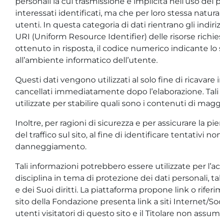
personali la cui trasmissione è implicita nell’uso dei
interessati identificati, ma che per loro stessa natur
utenti. In questa categoria di dati rientrano gli indiri
URI (Uniform Resource Identifier) delle risorse richiest
ottenuto in risposta, il codice numerico indicante lo s
all’ambiente informatico dell’utente.
Questi dati vengono utilizzati al solo fine di ricavar
cancellati immediatamente dopo l’elaborazione. Tali 
utilizzate per stabilire quali sono i contenuti di mag
Inoltre, per ragioni di sicurezza e per assicurare la pi
del traffico sul sito, al fine di identificare tentativi
danneggiamento.
Tali informazioni potrebbero essere utilizzate per l’a
disciplina in tema di protezione dei dati personali, ta
e dei Suoi diritti. La piattaforma propone link o riferim
sito della Fondazione presenta link a siti Internet/Soc
utenti visitatori di questo sito e il Titolare non assum