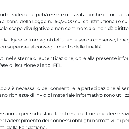
dio-video che potrà essere utilizzata, anche in forma parz
ai sensi della Legge n. 150/2000 sui siti istituzionali e su
l solo scopo divulgativo e non commerciale, non dà dirit
o divulgare le Immagini dell’utente senza consenso, in ragi
on superiore al conseguimento delle finalità.
 nel sistema di autenticazione, oltre alla presente inform
fase di iscrizione al sito IFEL.
 sopra è necessario per consentire la partecipazione ai servi
ano richieste di invio di materiale informativo sono utilizza
sario: a) per soddisfare la richiesta di fruizione dei serviz
 per l’adempimento dei connessi obblighi normativi; b) p
ritti della Fondazione.