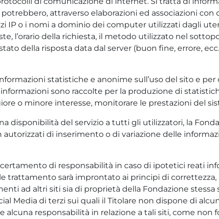
 protocolli di comunicazione di internet. Si tratta di info
a potrebbero, attraverso elaborazioni ed associazioni con d
zzi IP o i nomi a dominio dei computer utilizzati dagli uten
e, l’orario della richiesta, il metodo utilizzato nel sottopo
tato della risposta data dal server (buon fine, errore, ecc.
e informazioni statistiche e anonime sull’uso del sito e p
informazioni sono raccolte per la produzione di statisti
giore o minore interesse, monitorare le prestazioni del sis
ena disponibilità del servizio a tutti gli utilizzatori, la 
 non autorizzati di inserimento o di variazione delle informaz
ccertamento di responsabilità in caso di ipotetici reati i
le trattamento sarà improntato ai principi di correttezza, 
enti ad altri siti sia di proprietà della Fondazione stessa s
ial Media di terzi sui quali il Titolare non dispone di alcun
e alcuna responsabilità in relazione a tali siti, come non f