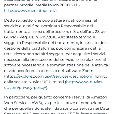
partner Moodle (MediaTouch 2000 S.r.l. -
https://www.mediatouch.it/
).
Detto soggetto, che può trattare i dati connessi al
servizio è, a tal fine, nominato Responsabile del
trattamento ai sensi dell’articolo 4, n.8 e dell’art. 28 del
GDPR - Reg. UE n. 679/2016. Allo stesso tempo, il
soggetto Responsabile del trattamento, incaricato della
gestione della piattaforma, può comunicare i dati a
terzi, ricorrendo ad altri soggetti per acquisire i servizi
necessari alla prestazione del servizio o in relazione al
software necessario alla somministrazione delle attività
di videoconferenza a mezzo del software Zoom
(
https://explore.zoom.us/it/services-description/
) fornito
dalla società Nuvias UC Limited (
https://www.nuvias-
uc.com/privacy-policy/
).
In particolare, per quanto concerne i servizi di Amazon
Web Services (AWS), sia per le istanze di produzione
che per quelle ridondate, i dati sono conservati nei Data
Center di AWS con sede nell’area SEE in forma criptata,