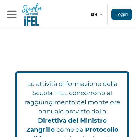
Vai al contenuto principale
Login
Pannello laterale
Le attività di formazione della
Scuola IFEL concorrono al
raggiungimento del monte ore
annuale previsto dalla
Direttiva del Ministro
Zangrillo
come da
Protocollo