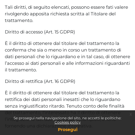
Tali diritti, di seguito elencati, possono essere fati valere
rivolgendo apposita richiesta scritta al Titolare del
trattamento.
Diritto di accesso (Art. 15 GDPR)
È il diritto di ottenere dal titolare del trattamento la
conferma che sia o meno in corso un trattamento di
dati personali che lo riguardano e in tal caso, di ottenere
l’accesso ai dati personali e alle informazioni riguardanti
il trattamento.
Diritto di rettifica (Art. 16 GDPR)
È il diritto di ottenere dal titolare del trattamento la
rettifica dei dati personali inesatti che lo riguardano
senza ingiustificato ritardo. Tenuto conto delle finalità
del trattamento, l’interessato ha il diritto di ottenere
x
Se prosegui nella navigazione del sito, ne accetti le politiche:
l’integrazione dei dati personali incompleti, anche
Cookies policy
fornendo una dichiarazione integrativa.
Prosegui