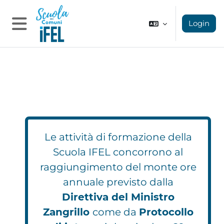
Vai al contenuto principale
Login
Pannello laterale
Le attività di formazione della
Scuola IFEL concorrono al
raggiungimento del monte ore
annuale previsto dalla
Direttiva del Ministro
Zangrillo
come da
Protocollo