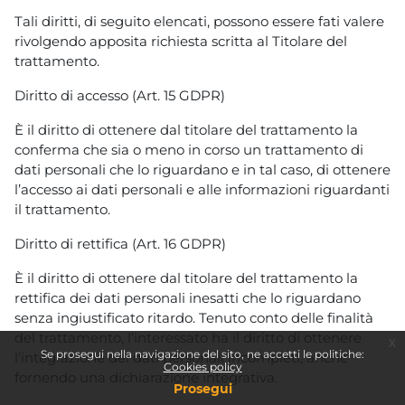
Tali diritti, di seguito elencati, possono essere fati valere
rivolgendo apposita richiesta scritta al Titolare del
trattamento.
Diritto di accesso (Art. 15 GDPR)
È il diritto di ottenere dal titolare del trattamento la
conferma che sia o meno in corso un trattamento di
dati personali che lo riguardano e in tal caso, di ottenere
l’accesso ai dati personali e alle informazioni riguardanti
il trattamento.
Diritto di rettifica (Art. 16 GDPR)
È il diritto di ottenere dal titolare del trattamento la
rettifica dei dati personali inesatti che lo riguardano
senza ingiustificato ritardo. Tenuto conto delle finalità
del trattamento, l’interessato ha il diritto di ottenere
x
Se prosegui nella navigazione del sito, ne accetti le politiche:
l’integrazione dei dati personali incompleti, anche
Cookies policy
fornendo una dichiarazione integrativa.
Prosegui