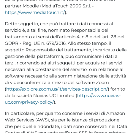
partner Moodle (MediaTouch 2000 S.r.l. -
https://www.mediatouch.it/
).
Detto soggetto, che può trattare i dati connessi al
servizio è, a tal fine, nominato Responsabile del
trattamento ai sensi dell’articolo 4, n.8 e dell’art. 28 del
GDPR - Reg. UE n. 679/2016. Allo stesso tempo, il
soggetto Responsabile del trattamento, incaricato della
gestione della piattaforma, può comunicare i dati a
terzi, ricorrendo ad altri soggetti per acquisire i servizi
necessari alla prestazione del servizio o in relazione al
software necessario alla somministrazione delle attività
di videoconferenza a mezzo del software Zoom
(
https://explore.zoom.us/it/services-description/
) fornito
dalla società Nuvias UC Limited (
https://www.nuvias-
uc.com/privacy-policy/
).
In particolare, per quanto concerne i servizi di Amazon
Web Services (AWS), sia per le istanze di produzione
che per quelle ridondate, i dati sono conservati nei Data
Center di AWS con sede nell’area SEE in forma criptata,