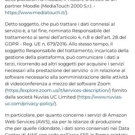
partner Moodle (MediaTouch 2000 S.r.l. -
https://www.mediatouch.it/
).
Detto soggetto, che può trattare i dati connessi al
servizio è, a tal fine, nominato Responsabile del
trattamento ai sensi dell’articolo 4, n.8 e dell’art. 28 del
GDPR - Reg. UE n. 679/2016. Allo stesso tempo, il
soggetto Responsabile del trattamento, incaricato della
gestione della piattaforma, può comunicare i dati a
terzi, ricorrendo ad altri soggetti per acquisire i servizi
necessari alla prestazione del servizio o in relazione al
software necessario alla somministrazione delle attività
di videoconferenza a mezzo del software Zoom
(
https://explore.zoom.us/it/services-description/
) fornito
dalla società Nuvias UC Limited (
https://www.nuvias-
uc.com/privacy-policy/
).
In particolare, per quanto concerne i servizi di Amazon
Web Services (AWS), sia per le istanze di produzione
che per quelle ridondate, i dati sono conservati nei Data
Center di AWS con sede nell’area SEE in forma criptata,