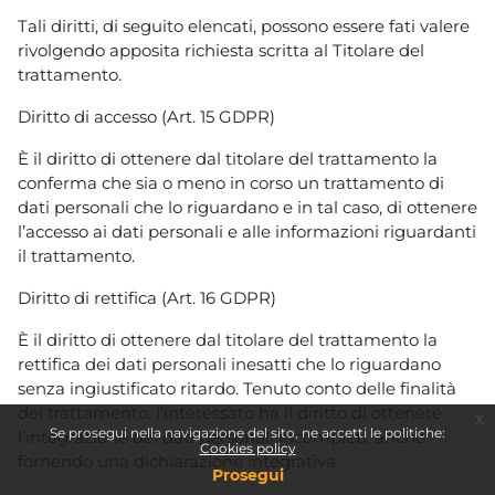
Tali diritti, di seguito elencati, possono essere fati valere
rivolgendo apposita richiesta scritta al Titolare del
trattamento.
Diritto di accesso (Art. 15 GDPR)
È il diritto di ottenere dal titolare del trattamento la
conferma che sia o meno in corso un trattamento di
dati personali che lo riguardano e in tal caso, di ottenere
l’accesso ai dati personali e alle informazioni riguardanti
il trattamento.
Diritto di rettifica (Art. 16 GDPR)
È il diritto di ottenere dal titolare del trattamento la
rettifica dei dati personali inesatti che lo riguardano
senza ingiustificato ritardo. Tenuto conto delle finalità
del trattamento, l’interessato ha il diritto di ottenere
x
Se prosegui nella navigazione del sito, ne accetti le politiche:
l’integrazione dei dati personali incompleti, anche
Cookies policy
fornendo una dichiarazione integrativa.
Prosegui