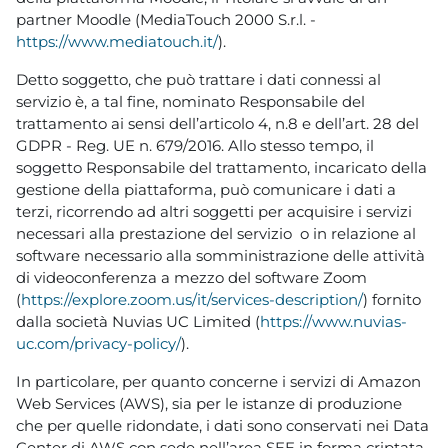
partner Moodle (MediaTouch 2000 S.r.l. -
https://www.mediatouch.it/
).
Detto soggetto, che può trattare i dati connessi al
servizio è, a tal fine, nominato Responsabile del
trattamento ai sensi dell’articolo 4, n.8 e dell’art. 28 del
GDPR - Reg. UE n. 679/2016. Allo stesso tempo, il
soggetto Responsabile del trattamento, incaricato della
gestione della piattaforma, può comunicare i dati a
terzi, ricorrendo ad altri soggetti per acquisire i servizi
necessari alla prestazione del servizio o in relazione al
software necessario alla somministrazione delle attività
di videoconferenza a mezzo del software Zoom
(
https://explore.zoom.us/it/services-description/
) fornito
dalla società Nuvias UC Limited (
https://www.nuvias-
uc.com/privacy-policy/
).
In particolare, per quanto concerne i servizi di Amazon
Web Services (AWS), sia per le istanze di produzione
che per quelle ridondate, i dati sono conservati nei Data
Center di AWS con sede nell’area SEE in forma criptata,