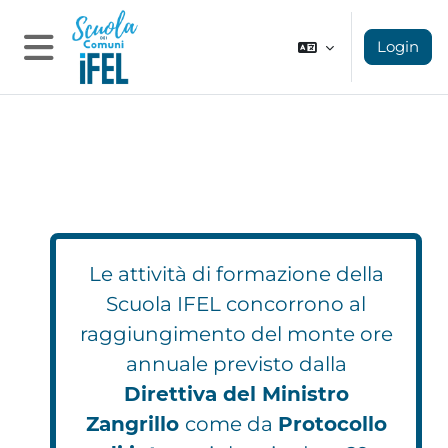
Vai al contenuto principale
Login
Pannello laterale
Le attività di formazione della
Scuola IFEL concorrono al
raggiungimento del monte ore
annuale previsto dalla
Direttiva del Ministro
Zangrillo
come da
Protocollo