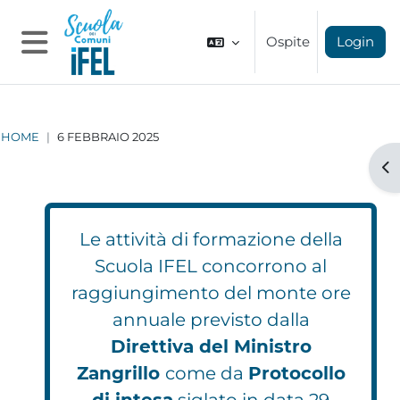
Vai al contenuto principale
Ospite
Login
Pannello laterale
HOME
6 FEBBRAIO 2025
Apr
Le attività di formazione della
Scuola IFEL concorrono al
raggiungimento del monte ore
annuale previsto dalla
Direttiva del Ministro
Zangrillo
come da
Protocollo
di intesa
siglato in data 29