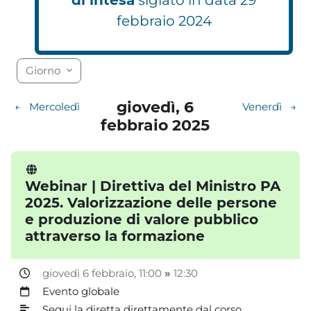
febbraio 2024
Blocchi
Blocchi
Blocchi
Blocchi
Blocchi
Blocchi
Blocchi
Blocchi
Blocchi
Blocchi
Blocchi
Blocchi
Blocchi
Blocchi
Blocchi
Blocchi
Blocchi
Blocchi
Giorno
giovedì, 6
←
Mercoledì
Venerdì
→
febbraio 2025
Webinar | Direttiva del Ministro PA
2025. Valorizzazione delle persone
e produzione di valore pubblico
attraverso la formazione
giovedì 6 febbraio
, 11:00
»
12:30
Evento globale
Segui la diretta direttamente dal corso.