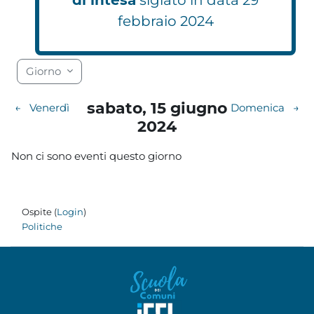
febbraio 2024
Blocchi
Blocchi
Blocchi
Blocchi
Blocchi
Blocchi
Blocchi
Blocchi
Blocchi
Blocchi
Blocchi
Blocchi
Blocchi
Blocchi
Blocchi
Blocchi
Blocchi
Blocchi
Giorno
sabato, 15 giugno
←
Venerdì
Domenica
→
2024
Non ci sono eventi questo giorno
Ospite (
Login
)
Politiche