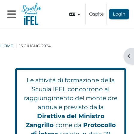
Vai al contenuto principale
Ospite
Login
Pannello laterale
HOME
15 GIUGNO 2024
Apr
Le attività di formazione della
Scuola IFEL concorrono al
raggiungimento del monte ore
annuale previsto dalla
Direttiva del Ministro
Zangrillo
come da
Protocollo
di intesa
siglato in data 29