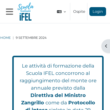
Vai al contenuto principale
Ospite
Login
Pannello laterale
HOME
9 SETTEMBRE 2024
Apr
Le attività di formazione della
Scuola IFEL concorrono al
raggiungimento del monte ore
annuale previsto dalla
Direttiva del Ministro
Zangrillo
come da
Protocollo
di intesa
siglato in data 29