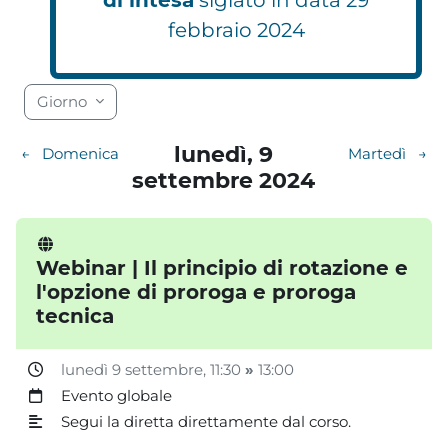
febbraio 2024
Blocchi
Blocchi
Blocchi
Blocchi
Blocchi
Blocchi
Blocchi
Blocchi
Blocchi
Blocchi
Blocchi
Blocchi
Blocchi
Blocchi
Blocchi
Blocchi
Blocchi
Blocchi
Giorno
lunedì, 9
←
Domenica
Martedì
→
settembre 2024
Webinar | Il principio di rotazione e
l'opzione di proroga e proroga
tecnica
lunedì 9 settembre
, 11:30
»
13:00
Evento globale
Segui la diretta direttamente dal corso.