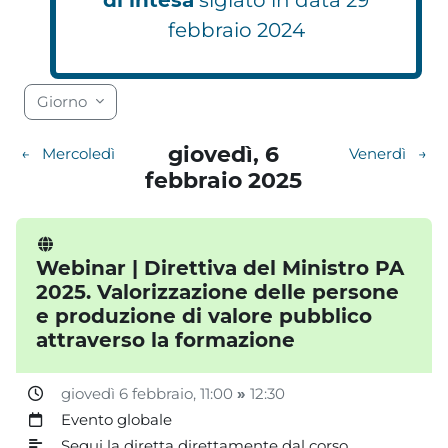
febbraio 2024
Blocchi
Blocchi
Blocchi
Blocchi
Blocchi
Blocchi
Blocchi
Blocchi
Blocchi
Blocchi
Blocchi
Blocchi
Blocchi
Blocchi
Blocchi
Blocchi
Blocchi
Blocchi
Giorno
giovedì, 6
←
Mercoledì
Venerdì
→
febbraio 2025
Webinar | Direttiva del Ministro PA
2025. Valorizzazione delle persone
e produzione di valore pubblico
attraverso la formazione
giovedì 6 febbraio
, 11:00
»
12:30
Evento globale
Segui la diretta direttamente dal corso.