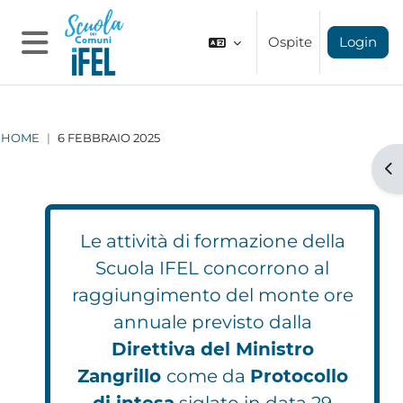
Vai al contenuto principale
Ospite
Login
Pannello laterale
HOME
6 FEBBRAIO 2025
Apr
Le attività di formazione della
Scuola IFEL concorrono al
raggiungimento del monte ore
annuale previsto dalla
Direttiva del Ministro
Zangrillo
come da
Protocollo
di intesa
siglato in data 29