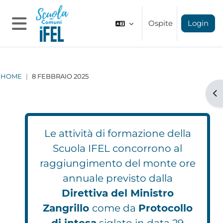
Vai al contenuto principale
Ospite
Login
Pannello laterale
HOME
8 FEBBRAIO 2025
Apr
Le attività di formazione della
Scuola IFEL concorrono al
raggiungimento del monte ore
annuale previsto dalla
Direttiva del Ministro
Zangrillo
come da
Protocollo
di intesa
siglato in data 29