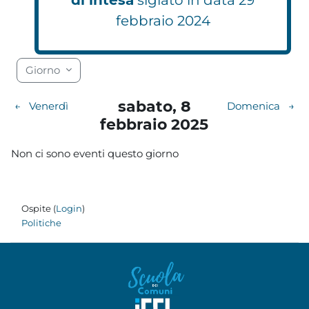
febbraio 2024
Blocchi
Blocchi
Blocchi
Blocchi
Blocchi
Blocchi
Blocchi
Blocchi
Blocchi
Blocchi
Blocchi
Blocchi
Blocchi
Blocchi
Blocchi
Blocchi
Blocchi
Blocchi
Giorno
sabato, 8
←
Venerdì
Domenica
→
febbraio 2025
Non ci sono eventi questo giorno
Ospite (
Login
)
Politiche