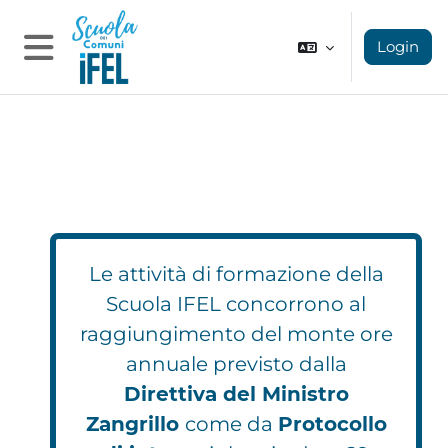
Vai al contenuto principale
Login
Pannello laterale
Le attività di formazione della
Scuola IFEL concorrono al
raggiungimento del monte ore
annuale previsto dalla
Direttiva del Ministro
Zangrillo
come da
Protocollo