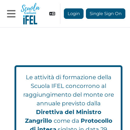
Vai al contenuto principale
Login
Single Sign On
Pannello laterale
Le attività di formazione della
Scuola IFEL concorrono al
raggiungimento del monte ore
annuale previsto dalla
Direttiva del Ministro
Zangrillo
come da
Protocollo
di intesa
siglato in data 29