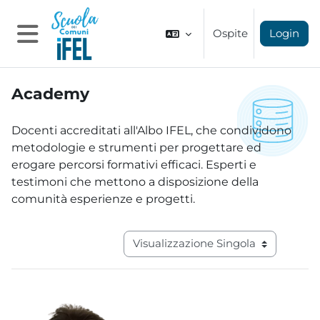
Vai al contenuto principale
Ospite
Login
Pannello laterale
Academy
Aggregazione dei criteri
Docenti accreditati all'Albo IFEL, che condividono
metodologie e strumenti per progettare ed
erogare percorsi formativi efficaci. Esperti e
testimoni che mettono a disposizione della
comunità esperienze e progetti.
Navigazione terziaria modalità visual