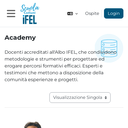
Vai al contenuto principale
Ospite
Login
Pannello laterale
Academy
Aggregazione dei criteri
Docenti accreditati all'Albo IFEL, che condividono
metodologie e strumenti per progettare ed
erogare percorsi formativi efficaci. Esperti e
testimoni che mettono a disposizione della
comunità esperienze e progetti.
Navigazione terziaria modalità visual