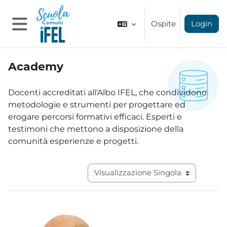
Vai al contenuto principale
Ospite
Login
Pannello laterale
Academy
Aggregazione dei criteri
Docenti accreditati all'Albo IFEL, che condividono
metodologie e strumenti per progettare ed
erogare percorsi formativi efficaci. Esperti e
testimoni che mettono a disposizione della
comunità esperienze e progetti.
Navigazione terziaria modalità visual