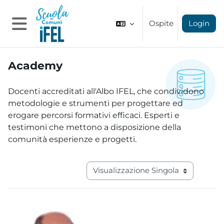
Vai al contenuto principale
Ospite
Login
Pannello laterale
Academy
Aggregazione dei criteri
Docenti accreditati all'Albo IFEL, che condividono
metodologie e strumenti per progettare ed
erogare percorsi formativi efficaci. Esperti e
testimoni che mettono a disposizione della
comunità esperienze e progetti.
Navigazione terziaria modalità visual